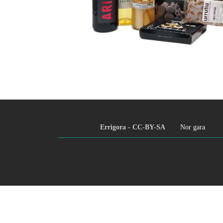
Errigora - CC-BY-SA
Nor gara
Footer
menu