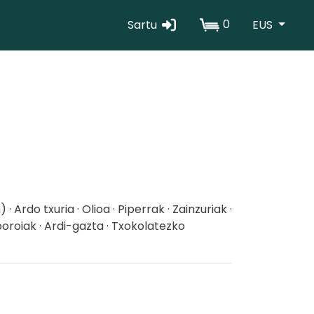
0
Sartu
EUS
Erabiltzaile
kontuaren
menua
 · Ardo txuria · Olioa · Piperrak · Zainzuriak ·
boroiak · Ardi-gazta · Txokolatezko