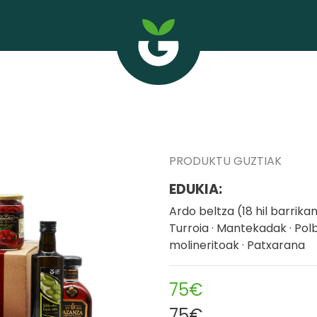
PRODUKTU GUZTIAK
EDUKIA:
Ardo beltza (18 hil barrikan)
Turroia · Mantekadak · Pol
molineritoak · Patxarana
75€
75€