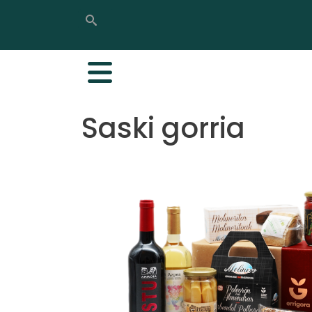
Bilatu
Bilatu
Saski gorria