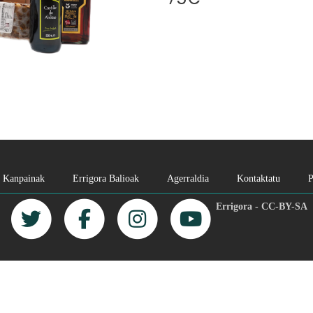
Kanpainak
Errigora Balioak
Agerraldia
Kontaktatu
P
Errigora - CC-BY-SA