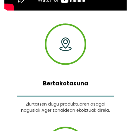
Bertakotasuna
Ziurtatzen dugu produktuaren osagai
nagusiak Ager zonaldean ekoiztuak direla.