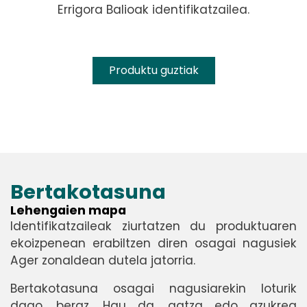
Errigora Balioak identifikatzailea.
Produktu guztiak
Bertakotasuna
Lehengaien mapa
Identifikatzaileak ziurtatzen du produktuaren
ekoizpenean erabiltzen diren osagai nagusiek
Ager zonaldean dutela jatorria.
Bertakotasuna osagai nagusiarekin loturik
dago, beraz. Hau da, gatza edo azukrea