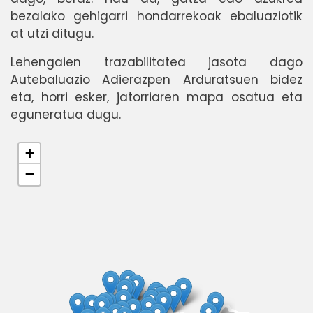
bezalako gehigarri hondarrekoak ebaluaziotik
at utzi ditugu.
Lehengaien trazabilitatea jasota dago
Autebaluazio Adierazpen Arduratsuen bidez
eta, horri esker, jatorriaren mapa osatua eta
eguneratua dugu.
+
−