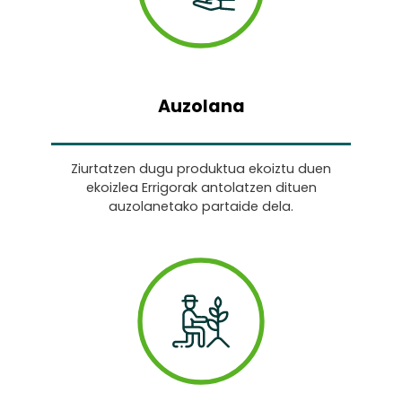
Auzolana
Ziurtatzen dugu produktua ekoiztu duen
ekoizlea Errigorak antolatzen dituen
auzolanetako partaide dela.