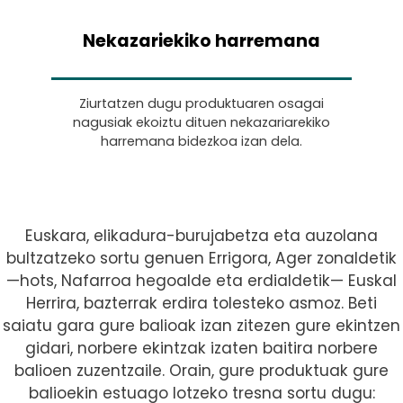
Nekazariekiko harremana
Ziurtatzen dugu produktuaren osagai
nagusiak ekoiztu dituen nekazariarekiko
harremana bidezkoa izan dela.
Euskara, elikadura-burujabetza eta auzolana
bultzatzeko sortu genuen Errigora, Ager zonaldetik
—hots, Nafarroa hegoalde eta erdialdetik— Euskal
Herrira, bazterrak erdira tolesteko asmoz. Beti
saiatu gara gure balioak izan zitezen gure ekintzen
gidari, norbere ekintzak izaten baitira norbere
balioen zuzentzaile. Orain, gure produktuak gure
balioekin estuago lotzeko tresna sortu dugu: