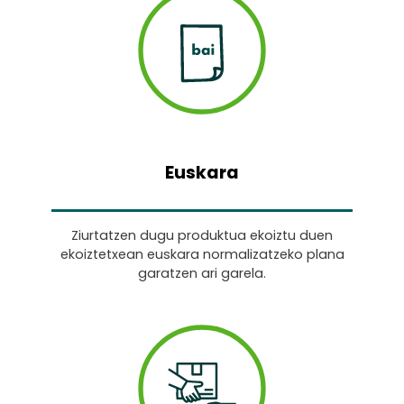
Euskara
Ziurtatzen dugu produktua ekoiztu duen
ekoiztetxean euskara normalizatzeko plana
garatzen ari garela.