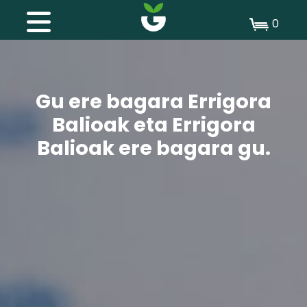
0
Gu ere bagara Errigora
Balioak eta Errigora
Balioak ere bagara gu.