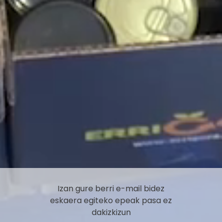
Izan gure berri e-mail bidez
eskaera egiteko epeak pasa ez
dakizkizun