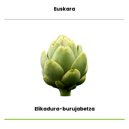
Euskara
Elikadura-burujabetza