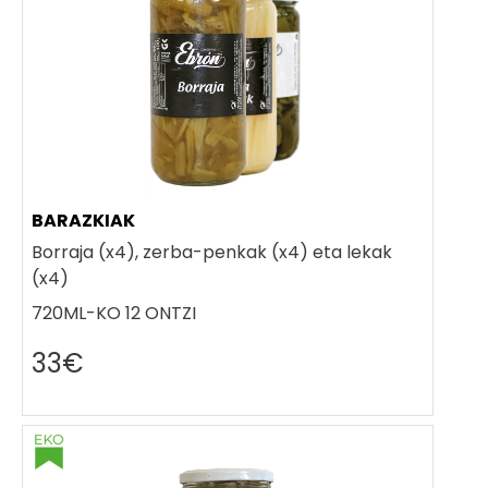
BARAZKIAK
Borraja (x4), zerba-penkak (x4) eta lekak
(x4)
720ML-KO 12 ONTZI
33€