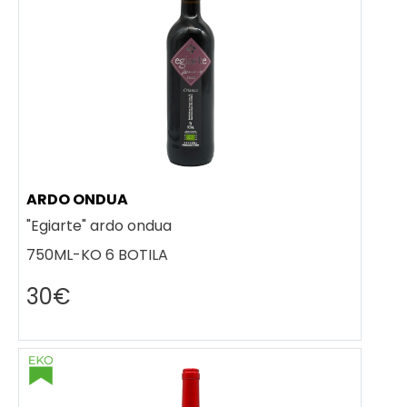
ARDO ONDUA
"Egiarte" ardo ondua
750ML-KO 6 BOTILA
30€