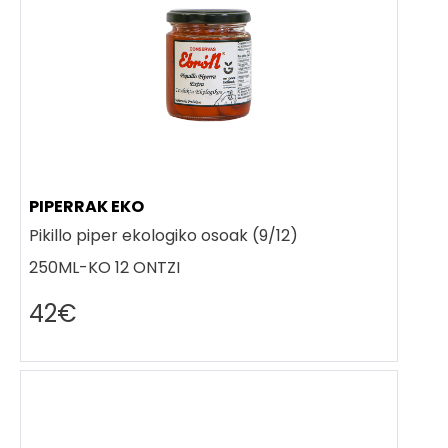
PIPERRAK EKO
Pikillo piper ekologiko osoak (9/12)
250ML-KO 12 ONTZI
42€