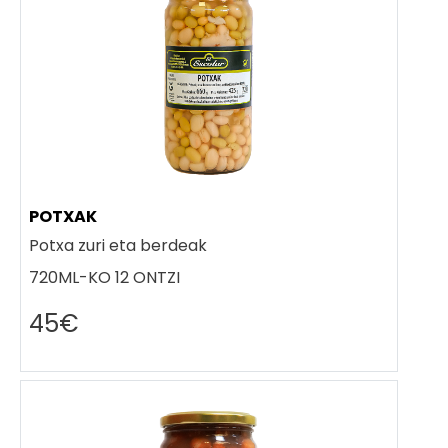
POTXAK
Potxa zuri eta berdeak
720ML-KO 12 ONTZI
45€