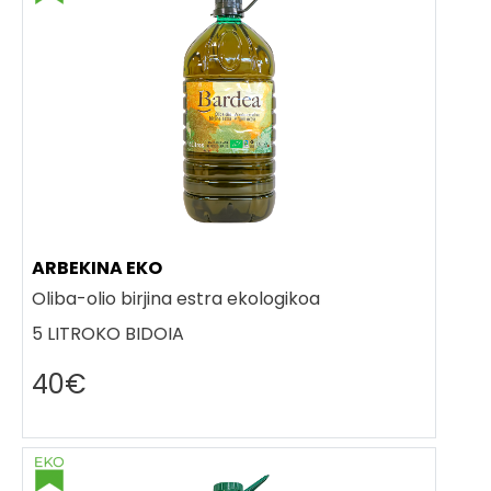
ARBEKINA EKO
Oliba-olio birjina estra ekologikoa
5 LITROKO BIDOIA
40€