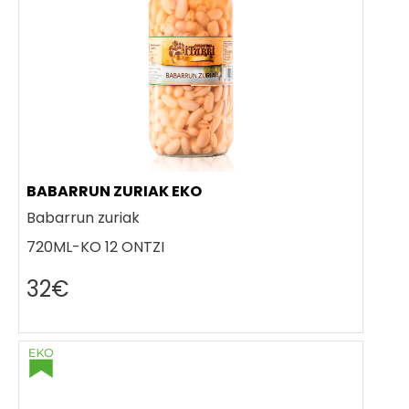
BABARRUN ZURIAK EKO
Babarrun zuriak
720ML-KO 12 ONTZI
32€