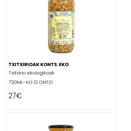
TXITXIRIOAK KONTS. EKO
Txitxirio ekologikoak
720ML-KO 12 ONTZI
27€