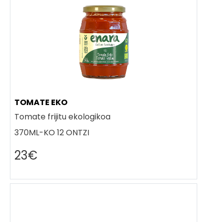
TOMATE EKO
Tomate frijitu ekologikoa
370ML-KO 12 ONTZI
23€