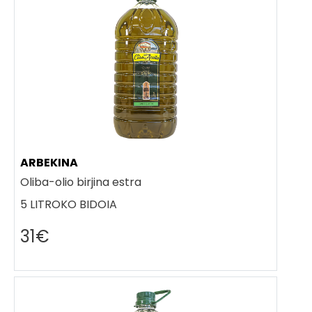
ARBEKINA
Oliba-olio birjina estra
5 LITROKO BIDOIA
31€