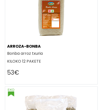
ARROZA-BONBA
Bonba arroz txuria
KILOKO 12 PAKETE
53€