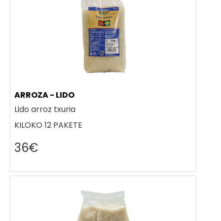
ARROZA - LIDO
Lido arroz txuria
KILOKO 12 PAKETE
36€