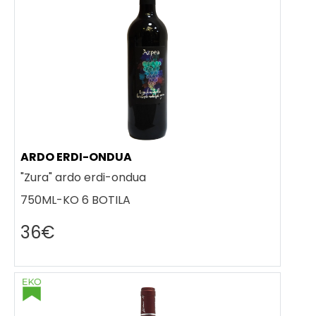
ARDO ERDI-ONDUA
"Zura" ardo erdi-ondua
750ML-KO 6 BOTILA
36€