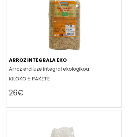
ARROZ INTEGRALA EKO
Arroz erdiluze integral ekologikoa
KILOKO 6 PAKETE
26€