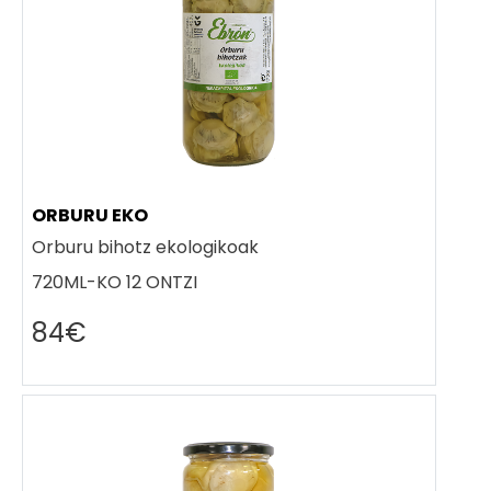
ORBURU EKO
Orburu bihotz ekologikoak
720ML-KO 12 ONTZI
84€