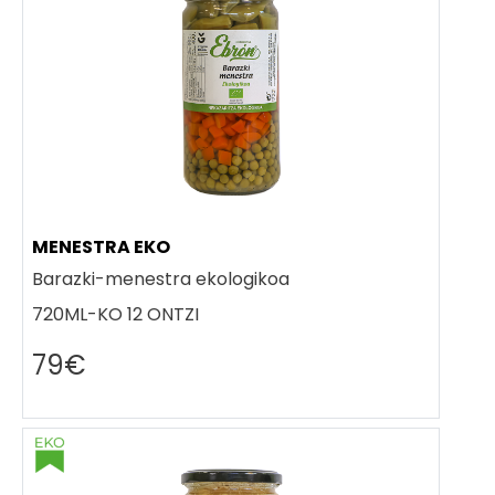
MENESTRA EKO
Barazki-menestra ekologikoa
720ML-KO 12 ONTZI
79€