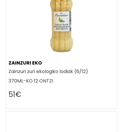
ZAINZURI EKO
Zainzuri zuri ekologiko lodiak (6/12)
370ML-KO 12 ONTZI
51€