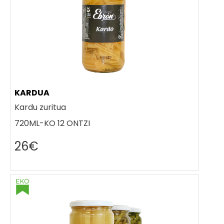
KARDUA
Kardu zuritua
720ML-KO 12 ONTZI
26€