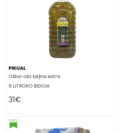
PIKUAL
Oliba-olio birjina estra
5 LITROKO BIDOIA
31€