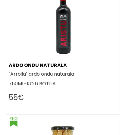
ARDO ONDU NATURALA
"Arroila" ardo ondu naturala
750ML-KO 6 BOTILA
55€