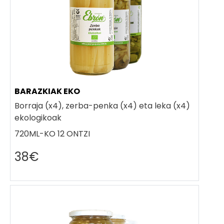
BARAZKIAK EKO
Borraja (x4), zerba-penka (x4) eta leka (x4)
ekologikoak
720ML-KO 12 ONTZI
38€