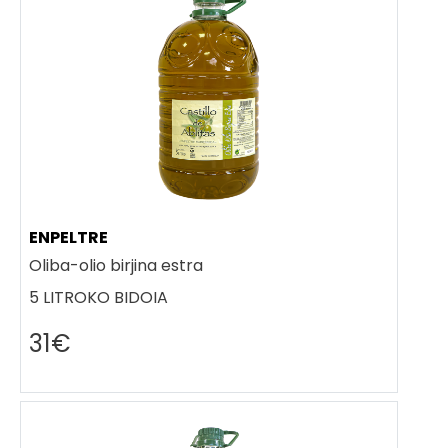
ENPELTRE
Oliba-olio birjina estra
5 LITROKO BIDOIA
31€