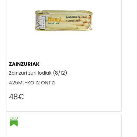
ZAINZURIAK
Zainzuri zuri lodiak (8/12)
425ML-KO 12 ONTZI
48€