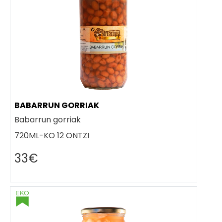
BABARRUN GORRIAK
Babarrun gorriak
720ML-KO 12 ONTZI
33€