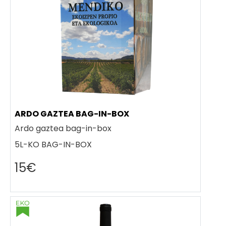
ARDO GAZTEA BAG-IN-BOX
Ardo gaztea bag-in-box
5L-KO BAG-IN-BOX
15€