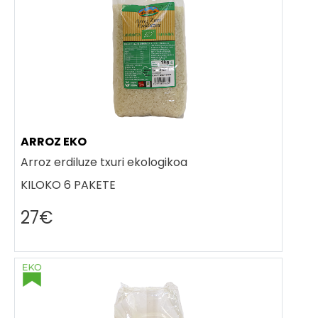
ARROZ EKO
Arroz erdiluze txuri ekologikoa
KILOKO 6 PAKETE
27€