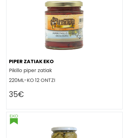
PIPER ZATIAK EKO
Pikillo piper zatiak
220ML-KO 12 ONTZI
35€