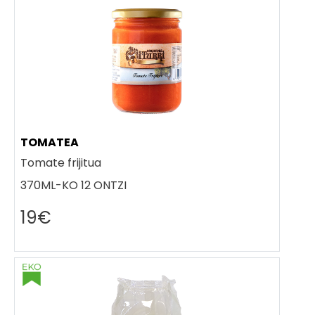
TOMATEA
Tomate frijitua
370ML-KO 12 ONTZI
19€