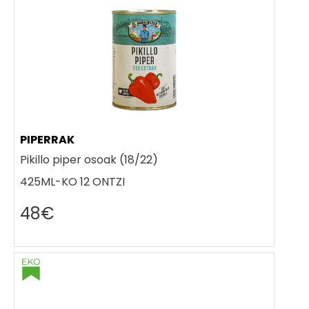
PIPERRAK
Pikillo piper osoak (18/22)
425ML-KO 12 ONTZI
48€