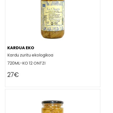
KARDUA EKO
Kardu zuritu ekologikoa
720ML-KO 12 ONTZI
27€