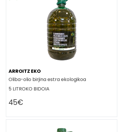
ARROITZ EKO
Oliba-olio birjina estra ekologikoa
5 LITROKO BIDOIA
45€