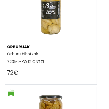
ORBURUAK
Orburu bihotzak
720ML-KO 12 ONTZI
72€