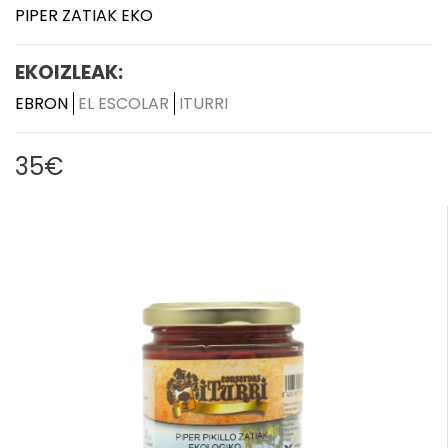
PIPER ZATIAK EKO
EKOIZLEAK:
EBRON
EL ESCOLAR
ITURRI
35€