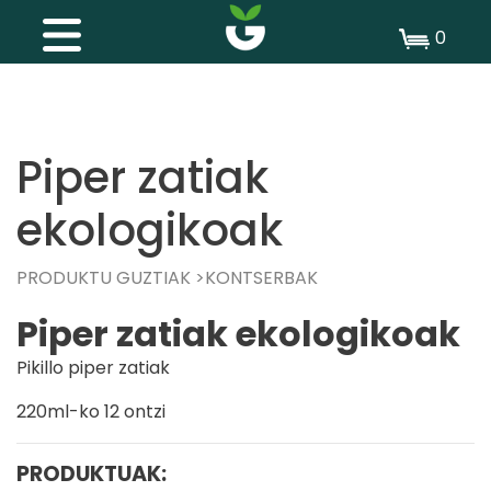
0
Piper zatiak
ekologikoak
PRODUKTU GUZTIAK
KONTSERBAK
Piper zatiak ekologikoak
Pikillo piper zatiak
220ml-ko 12 ontzi
PRODUKTUAK: