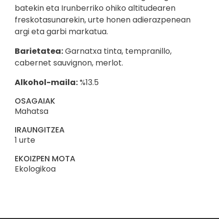
batekin eta Irunberriko ohiko altitudearen
freskotasunarekin, urte honen adierazpenean
argi eta garbi markatua.
Barietatea:
Garnatxa tinta, tempranillo,
cabernet sauvignon, merlot.
Alkohol-maila:
%13.5
OSAGAIAK
Mahatsa
IRAUNGITZEA
1 urte
EKOIZPEN MOTA
Ekologikoa