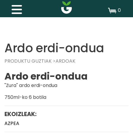
0
Ardo erdi-ondua
PRODUKTU GUZTIAK
ARDOAK
Ardo erdi-ondua
"Zura" ardo erdi-ondua
750ml-ko 6 botila
EKOIZLEAK:
AZPEA