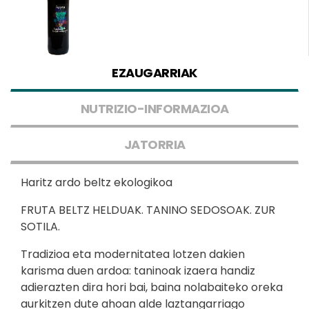
EZAUGARRIAK
NUTRIZIO-INFORMAZIOA
JATORRIA
Haritz ardo beltz ekologikoa
FRUTA BELTZ HELDUAK. TANINO SEDOSOAK. ZUR
SOTILA.
Tradizioa eta modernitatea lotzen dakien
karisma duen ardoa: taninoak izaera handiz
adierazten dira hori bai, baina nolabaiteko oreka
aurkitzen dute ahoan alde laztangarriago