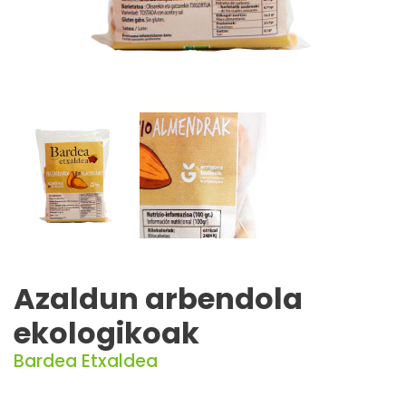
Azaldun arbendola
ekologikoak
Bardea Etxaldea