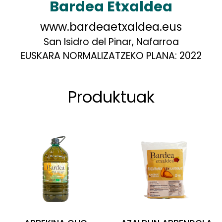
Bardea Etxaldea
www.bardeaetxaldea.eus
San Isidro del Pinar, Nafarroa
EUSKARA NORMALIZATZEKO PLANA:
2022
Produktuak