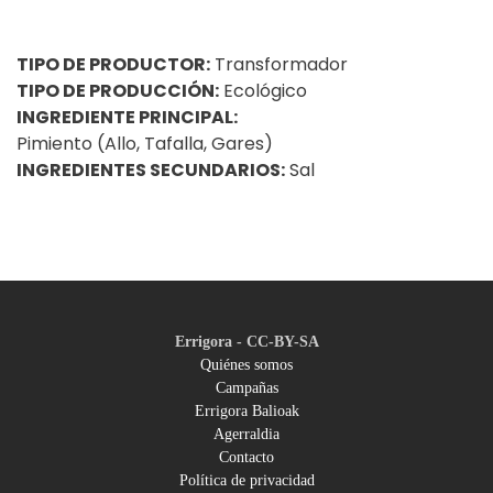
TIPO DE PRODUCTOR:
Transformador
TIPO DE PRODUCCIÓN:
Ecológico
INGREDIENTE PRINCIPAL:
Pimiento (Allo, Tafalla, Gares)
INGREDIENTES SECUNDARIOS:
Sal
Errigora - CC-BY-SA
Quiénes somos
Campañas
Footer
Errigora Balioak
Agerraldia
menu
Contacto
Política de privacidad