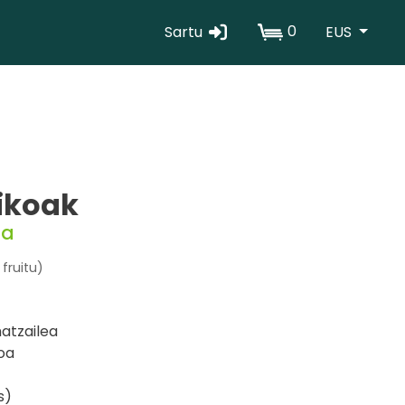
0
Sartu
EUS
Erabiltzaile
kontuaren
menua
ikoak
ta
 fruitu)
atzailea
oa
s)