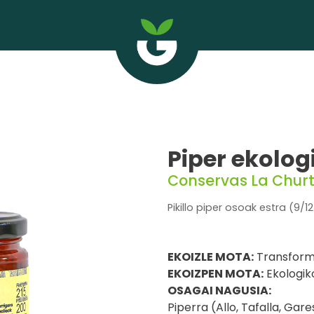
Piper ekolog
Conservas La Chur
Pikillo piper osoak estra (9/12
EKOIZLE MOTA:
Transform
EKOIZPEN MOTA:
Ekologik
OSAGAI NAGUSIA:
Piperra (Allo, Tafalla, Gare