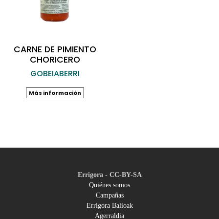
CARNE DE PIMIENTO
CHORICERO
GOBEIABERRI
Más información
Errigora - CC-BY-SA
Quiénes somos
Campañas
Footer
Errigora Balioak
Agerraldia