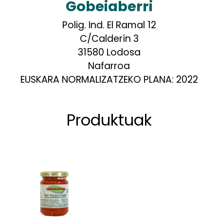
Gobeiaberri
Polig. Ind. El Ramal 12
C/Calderín 3
31580 Lodosa
Nafarroa
EUSKARA NORMALIZATZEKO PLANA:
2022
Produktuak