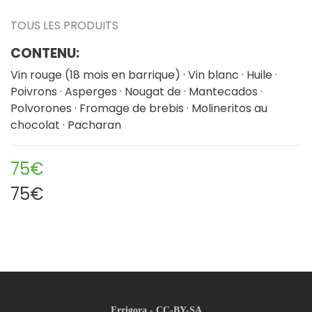
TOUS LES PRODUITS
CONTENU:
Vin rouge (18 mois en barrique) · Vin blanc · Huile ·
Poivrons · Asperges · Nougat de · Mantecados ·
Polvorones · Fromage de brebis · Molineritos au
chocolat · Pacharan
75€
75€
Errigora - CC-BY-SA