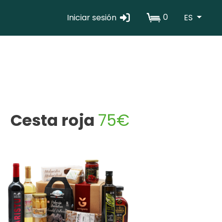
0
Iniciar sesión
ES
Erabiltzaile
kontuaren
menua
Cesta roja
75€