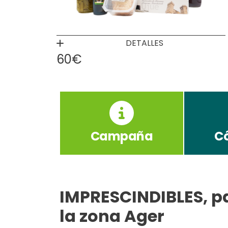
DETALLES
60€
Campaña
C
IMPRESCINDIBLES, pa
la zona Ager