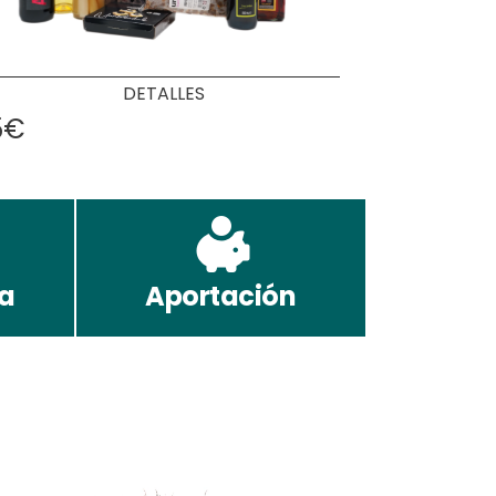
DETALLES
5€
da
Aportación