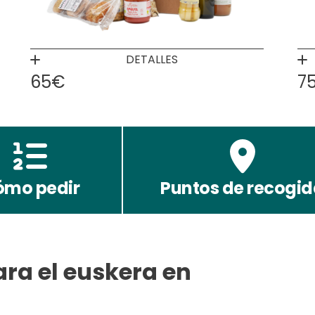
DETALLES
65€
7
ómo pedir
Puntos de recogi
ra el euskera en