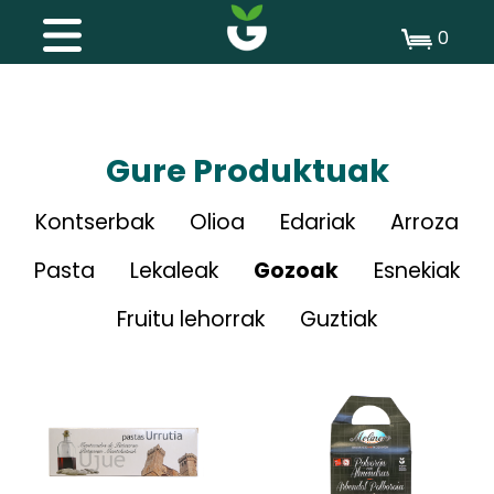
0
Gure Produktuak
Kontserbak
Olioa
Edariak
Arroza
Pasta
Lekaleak
Gozoak
Esnekiak
Fruitu lehorrak
Guztiak