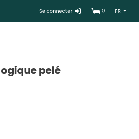
0
Se connecter
FR
Erabiltzaile
kontuaren
menua
ogique pelé