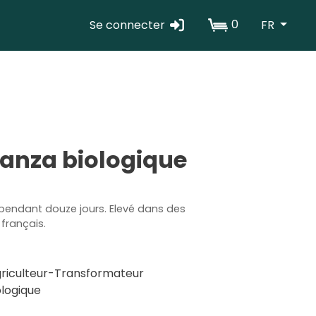
0
Se connecter
FR
Erabiltzaile
kontuaren
menua
ianza biologique
endant douze jours. Elevé dans des
français.
riculteur-Transformateur
logique