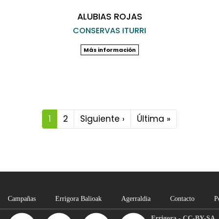
ALUBIAS ROJAS
CONSERVAS ITURRI
Más información
1
2
Siguiente ›
Siguiente
Última »
Última
página
página
Campañas
Errigora Balioak
Agerraldia
Contacto
P
Errigora - CC-BY-SA