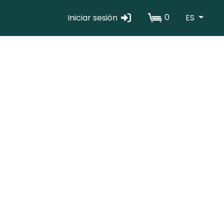
0
Iniciar sesión
ES
Erabiltzaile
kontuaren
menua