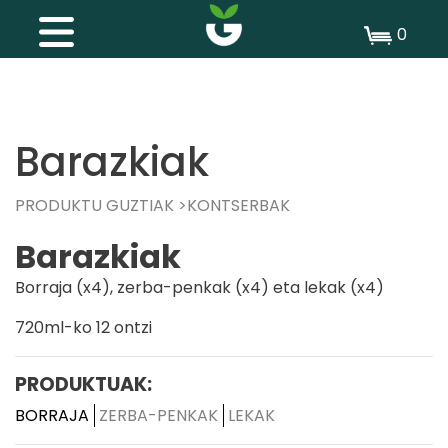
0
Barazkiak
PRODUKTU GUZTIAK
KONTSERBAK
Barazkiak
Borraja (x4), zerba-penkak (x4) eta lekak (x4)
720ml-ko 12 ontzi
PRODUKTUAK:
BORRAJA
ZERBA-PENKAK
LEKAK