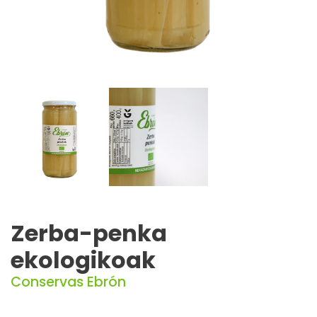
Zerba-penka
ekologikoak
Conservas Ebrón