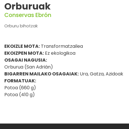
Orburuak
Conservas Ebrón
Orburu bihotzak
EKOIZLE MOTA:
Transformatzailea
EKOIZPEN MOTA:
Ez ekologikoa
OSAGAI NAGUSIA:
Orburua (San Adrián)
BIGARREN MAILAKO OSAGAIAK:
Ura, Gatza, Azidoak
FORMATUAK:
Potoa (660 g)
Potoa (410 g)