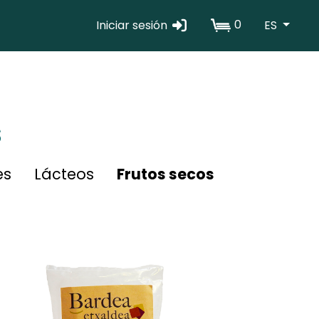
0
Iniciar sesión
ES
Erabiltzaile
kontuaren
menua
s
es
Lácteos
Frutos secos