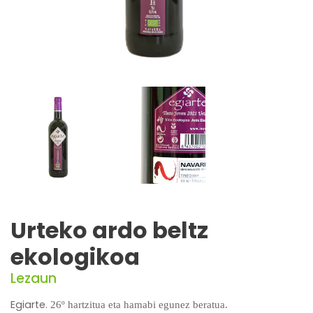
Urteko ardo beltz
ekologikoa
Lezaun
Egiarte.
26º hartzitua eta hamabi egunez beratua.