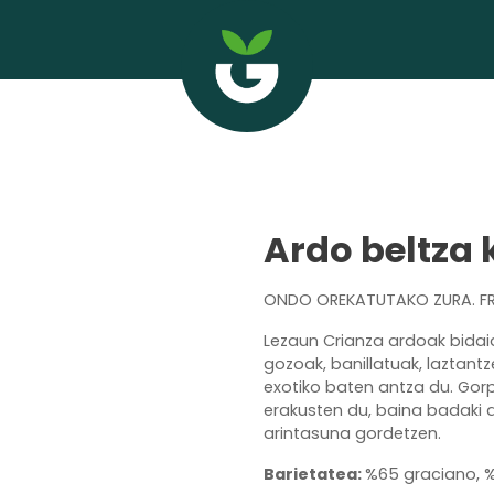
Ardo beltza 
ONDO OREKATUTAKO ZURA. FRU
Lezaun Crianza ardoak bidaia
gozoak, banillatuak, laztantz
exotiko baten antza du. Go
erakusten du, baina badaki
arintasuna gordetzen.
Barietatea:
%65 graciano, %