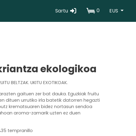
0
Sartu
EUS
Erabiltzaile
kontuaren
menua
kriantza ekologikoa
ITU BELTZAK. UKITU EXOTIKOAK.
razten gaituen zer bat dauka. Eguzkiak fruitu
en dituen urrutiko irla batetik datorren hegazti
rputz krematsuaren bidez nortasun sendoa
 ahoan aroma-zamarik uzten ez duen
35 tempranillo