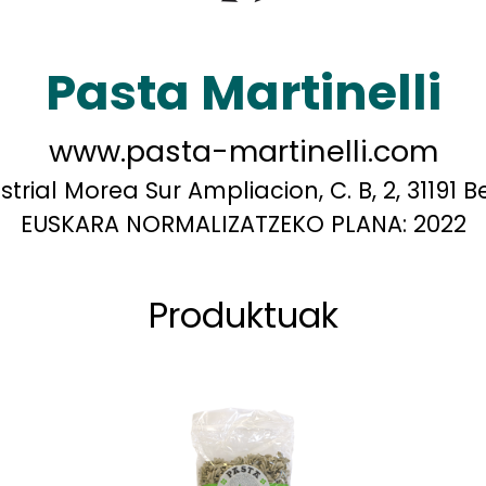
Pasta Martinelli
www.pasta-martinelli.com
trial Morea Sur Ampliacion, C. B, 2, 31191 B
EUSKARA NORMALIZATZEKO PLANA:
2022
Produktuak