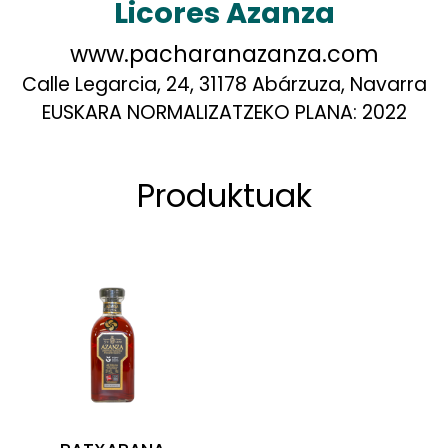
Licores Azanza
www.pacharanazanza.com
Calle Legarcia, 24, 31178 Abárzuza, Navarra
EUSKARA NORMALIZATZEKO PLANA:
2022
Produktuak