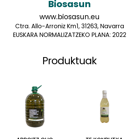
Biosasun
www.biosasun.eu
Ctra. Allo-Arroniz Km1, 31263, Navarra
EUSKARA NORMALIZATZEKO PLANA:
2022
Produktuak