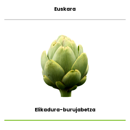
Euskara
Elikadura-burujabetza