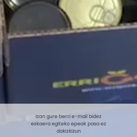
Izan gure berri e-mail bidez
eskaera egiteko epeak pasa ez
dakizkizun