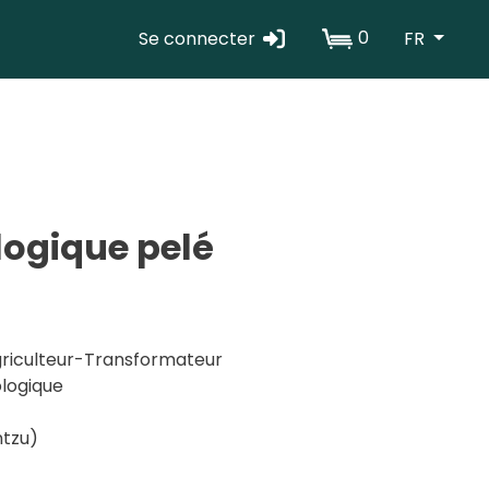
0
Se connecter
FR
Erabiltzaile
kontuaren
menua
ogique pelé
riculteur-Transformateur
logique
ntzu)