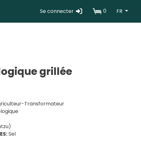
0
Se connecter
FR
Erabiltzaile
kontuaren
menua
ogique grillée
riculteur-Transformateur
logique
ntzu)
ES:
Sel