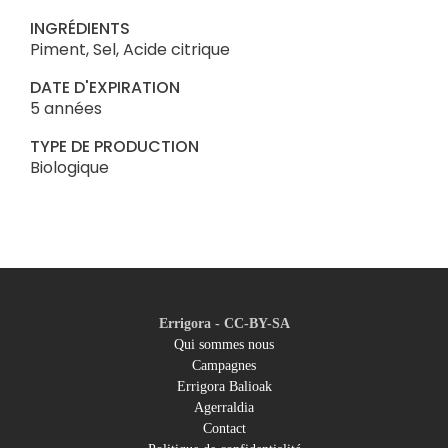
INGRÉDIENTS
Piment, Sel, Acide citrique
DATE D'EXPIRATION
5 années
TYPE DE PRODUCTION
Biologique
Errigora - CC-BY-SA
Qui sommes nous
Campagnes
Footer
Errigora Balioak
Agerraldia
menu
Contact