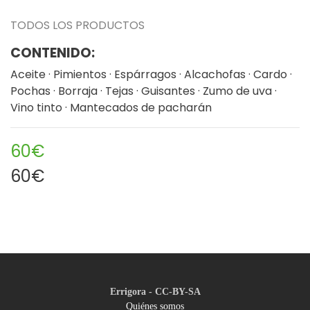
TODOS LOS PRODUCTOS
CONTENIDO:
Aceite · Pimientos · Espárragos · Alcachofas · Cardo ·
Pochas · Borraja · Tejas · Guisantes · Zumo de uva ·
Vino tinto · Mantecados de pacharán
60€
60€
Errigora - CC-BY-SA
Quiénes somos